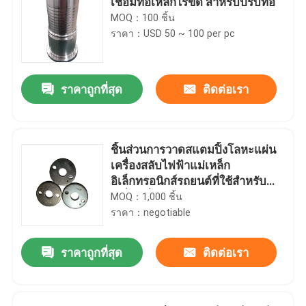
เชื่อมท่อเหล็กไร้ขัด สําหรับปรับท่อ
MOQ：100 ชิ้น
ราคา：USD 50 ~ 100 per pc
ราคาถูกที่สุด
ติดต่อเรา
ชิ้นส่วนการวาดสแตมปิ้งโลหะแผ่น
เครื่องสลับไฟฟ้าแม่เหล็ก
อิเล็กทรอนิกส์รถยนต์ที่ใช้สําหรับ
เครื่องเริ่มต้นรถ
MOQ：1,000 ชิ้น
ราคา：negotiable
ราคาถูกที่สุด
ติดต่อเรา