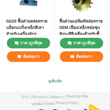
GG20 ชิ้นส่วนหล่อทราย
ชิ้นส่วนแม่พิมพ์หล่อทราย
บล็อกแบริ่งเหล็กสีเทา
OEM เฟืองเหล็กหล่อชุบ
สำหรับเครื่องจักร
สังกะสีสีเหลืองสำหรับชิ้น
อุตสาหกรรม
ส่วน Seeder
ราคาถูกที่สุด
ราคาถูกที่สุด
ติดต่อเรา
ติดต่อเรา
ดูเพิ่มเติม
Desktop Site
บ้าน
เกี่ยวกับเรา
ติดต่อเรา
Privacy Policy
แผนผังเว็บไซต์