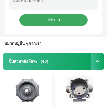
QT600 อะไหล่ปั๊มน้ําเหล็กเหล็กหลอม
OEM อะไหล่ปั๊มน้ําเหล็กเหล็กเหล็กเหล็กสําหรับอุตสาหกรรมน้ํามัน
ชิ้นส่วนหล่อเหล็ก
ชิ้นส่วนหล่ออลูมิเนียม OEM ADC12 แคลมป์อลูมิเนียมสำหรับระบบไฟฟ้า
OEM ADC12 ชิ้นส่วนหล่ออลูมิเนียมอลูมิเนียม Suspension Clamp สำหรับอุปกรณ์ไฟฟ้า
ชิ้นส่วนหล่อเหล็ก
ชิ้นส่วนหล่ออลูมิเนียม
หมวดหมู่อื่น ๆ จากเรา
ชิ้นส่วนหล่อทราย
ชิ้นส่วนหล่อโลหะ
(40)
ชิ้นส่วนหล่อตาย
ชิ้นส่วนหล่อการลงทุน
ชิ้นส่วนตีขึ้นรูปเหล็ก