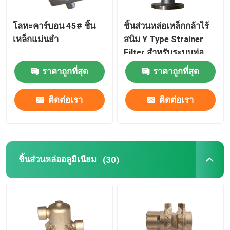
โลหะคาร์บอน 45# ชิ้น
ชิ้นส่วนหล่อเหล็กกล้าไร้
เหล็กแม่นยํา
สนิม Y Type Strainer
Filter สำหรับระบบท่อ
ราคาถูกที่สุด
ราคาถูกที่สุด
ติดต่อเรา
ติดต่อเรา
ชิ้นส่วนหล่ออลูมิเนียม
(30)