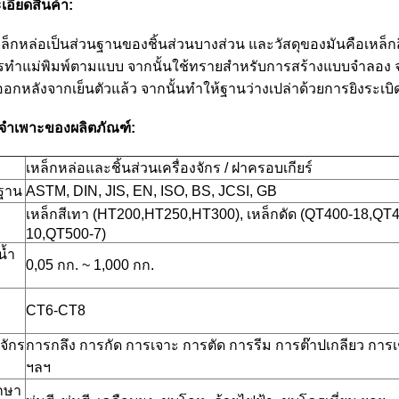
เอียดสินค้า:
ล็กหล่อเป็นส่วนฐานของชิ้นส่วนบางส่วน และวัสดุของมันคือเหล็
รทำแม่พิมพ์ตามแบบ จากนั้นใช้ทรายสำหรับการสร้างแบบจำลอง
อกหลังจากเย็นตัวแล้ว จากนั้นทำให้ฐานว่างเปล่าด้วยการยิงระเบิ
ลจำเพาะของผลิตภัณฑ์:
เหล็กหล่อและชิ้นส่วนเครื่องจักร / ฝาครอบเกียร์
ฐาน
ASTM, DIN, JIS, EN, ISO, BS, JCSI, GB
เหล็กสีเทา (HT200,HT250,HT300), เหล็กดัด (QT400-18,QT
10,QT500-7)
น้ำ
0,05 กก. ~ 1,000 กก.
CT6-CT8
งจักร
การกลึง การกัด การเจาะ การตัด การรีม การต๊าปเกลียว การเชื
ฯลฯ
กษา