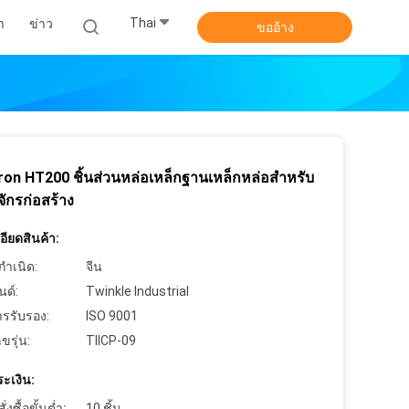
Thai
า
ข่าว
ขออ้าง
ron HT200 ชิ้นส่วนหล่อเหล็กฐานเหล็กหล่อสำหรับ
งจักรก่อสร้าง
ียดสินค้า:
กำเนิด:
จีน
นด์:
Twinkle Industrial
ารรับรอง:
ISO 9001
ขรุ่น:
TIICP-09
ะเงิน:
งซื้อขั้นต่ำ:
10 ชิ้น