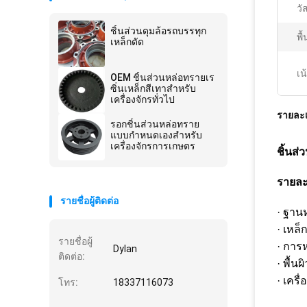
วัส
ชิ้นส่วนดุมล้อรถบรรทุก
พื้
เหล็กดัด
เน
OEM ชิ้นส่วนหล่อทรายเร
ซิ่นเหล็กสีเทาสำหรับ
เครื่องจักรทั่วไป
รายละเ
รอกชิ้นส่วนหล่อทราย
แบบกำหนดเองสำหรับ
เครื่องจักรการเกษตร
ชิ้นส
รายละ
รายชื่อผู้ติดต่อ
· ฐาน
· เหล
รายชื่อผู้
· การ
Dylan
ติดต่อ:
· พื้นผ
· เครื
โทร:
18337116073