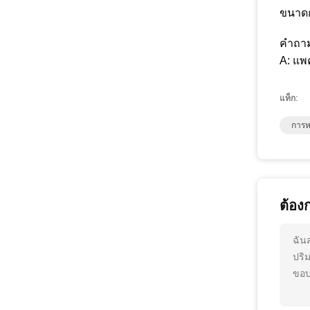
ขนาดก
คำถาม
A: แพ
แท็ก:
การห
ต้อง
ฉัน
ปริ
ขอบ