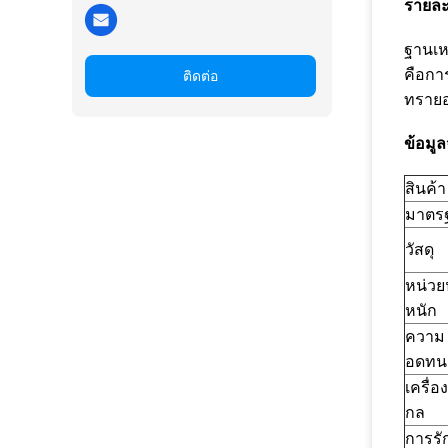
รายละ
ฐานเห
คือกา
ติดต่อ
ทรายอ
ข้อมู
สินค้า
มาตร
วัสดุ
หน่วย
หนัก
ความ
อดทน
เครื่อ
กล
การรั