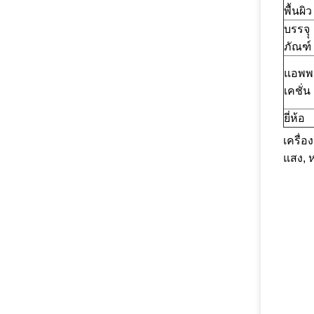
พื้นผิว
บรรจุุ
ภัณฑ์
แอพพ
เคชั่น
ยี่ห้อ
เครื่
แสง, ห