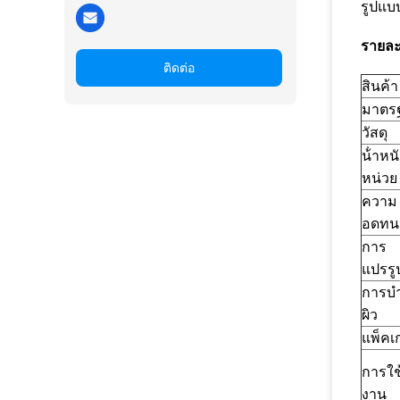
รูปแบ
รายละ
ติดต่อ
สินค้า
มาตร
วัสดุ
น้ําหน
หน่วย
ความ
อดทน
การ
แปรรู
การบํา
ผิว
แพ็คเ
การใช
งาน