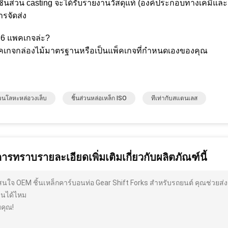
กชิ้นส่วน casting จะได้รับรายงานวัสดุแท้ (องค์ประกอบทางเคม
ารจัดส่ง
่ 6 แพคเกจล่ะ?
็คเกจกล่องไม้มาตรฐานหรือเป็นแพ็คเกจที่กําหนดเองของคุณ
ส่วนโลหะหล่อวงเล็บ
ชิ้นส่วนหล่อเหล็ก ISO
ทีเท่ากับสแตนเลส
การทราบรายละเอียดเพิ่มเติมเกี่ยวกับผลิตภัณฑ์นี้
สนใจ OEM ชิ้นเหล็กคาร์บอนท่อ Gear Shift Forks สําหรับรถยนต์ คุณช่วยส
ฉันได้ไหม
คุณ!