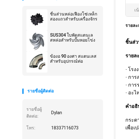
เน
ชิ้นส่วนหล่อเฟืองโซ่เหล็ก
สองแถวสำหรับเครื่องจักร
รายละเ
SUS304 ใบพัดสแตนเล
สหล่อสำหรับปั๊มหอยโข่ง
ชิ้นส
รายละ
ข้องอ 90 องศา สแตนเลส
สำหรับอุปกรณ์ท่อ
· โรงง
· การ
· การร
รายชื่อผู้ติดต่อ
· อะไ
คําอธิ
รายชื่อผู้
Dylan
ติดต่อ:
กระดาน
เพื่อเ
โทร:
18337116073