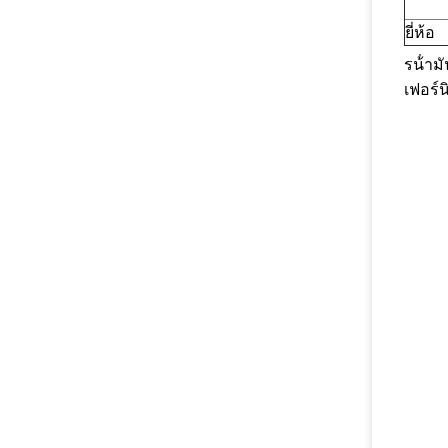
ยี่ห้อ
รน้ํา
เฟอร์น