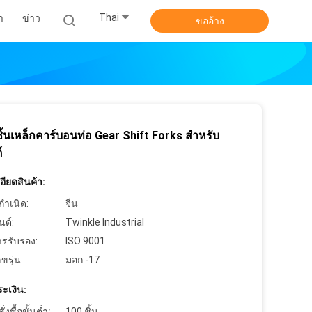
Thai
า
ข่าว
ขออ้าง
้นเหล็กคาร์บอนท่อ Gear Shift Forks สําหรับ
์
ียดสินค้า:
กำเนิด:
จีน
นด์:
Twinkle Industrial
ารรับรอง:
ISO 9001
ขรุ่น:
มอก.-17
ะเงิน:
งซื้อขั้นต่ำ:
100 ชิ้น