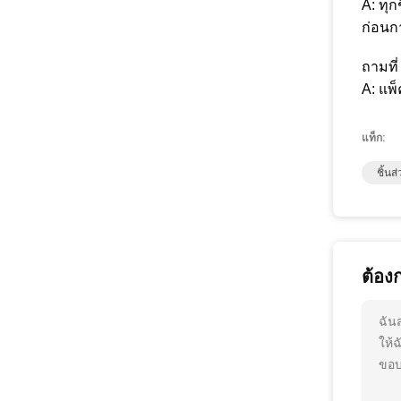
A: ทุ
ก่อนก
ถามที
A: แพ
แท็ก:
ชิ้น
ต้อง
ฉัน
ให้
ขอบ