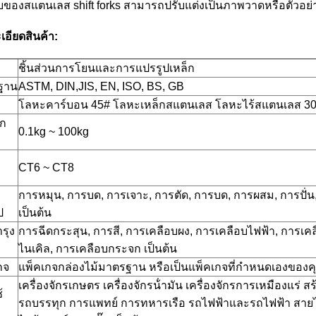
บของสแตนเลส shift forks สามารถปรับแต่งเป็นภาพวาดหรือตัวอย่
เอียดสินค้า:
ชิ้นส่วนการโยนและการแปรรูปเหล็ก
ฐาน
ASTM, DIN,JIS, EN, ISO, BS, GB
โลหะคาร์บอน 45# โลหะเหล็กสแตนเลส โลหะไร้สแตนเลส 30
ัก
0.1kg ~ 100kg
CT6 ~ CT8
การหมุน, การบด, การเจาะ, การตัด, การบด, การผสม, การปั่น, 
ป
เป็นต้น
รุง
การฉีดกระสุน, การสี, การเคลือบผง, การเคลือบไฟฟ้า, การเ
ไนเคิล, การเคลือบกระจก เป็นต้น
กจ
แพ็คเกจกล่องไม้มาตรฐาน หรือเป็นแพ็คเกจที่กําหนดเองของค
เครื่องจักรเกษตร เครื่องจักรน้ํามัน เครื่องจักรการเหมืองแร่
้
รถบรรทุก การแพทย์ การทหารเรือ รถไฟฟ้าและรถไฟฟ้า สายไฟ