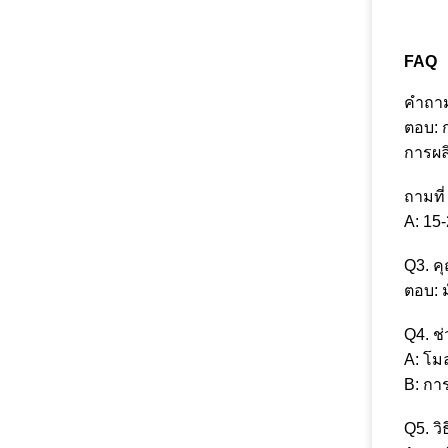
FAQ
คําถา
ตอบ: 
การผลิ
ถามที่
A: 15
Q3. คุ
ตอบ: ม
Q4. ช
A: โมล
B: กา
Q5. ว