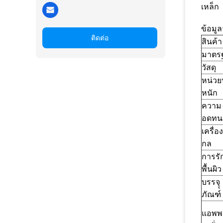
เหล็ก
ข้อมู
ติดต่อ
สินค้า
มาตร
วัสดุ
หน่วย
หนัก
ความ
อดทน
เครื่อ
กล
การรั
พื้นผิว
บรรจุุ
ภัณฑ์
แอพพ