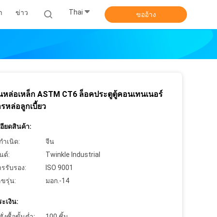
Thai
า
ข่าว
ขออ้าง
วนหล่อเหล็ก ASTM CT6 ล็อคประตูตู้คอนเทนเนอร์
หล่อลูกเบี้ยว
ียดสินค้า:
กำเนิด:
จีน
นด์:
Twinkle Industrial
ารรับรอง:
ISO 9001
ขรุ่น:
มอก.-14
ะเงิน:
งซื้อขั้นต่ำ:
100 ชิ้น