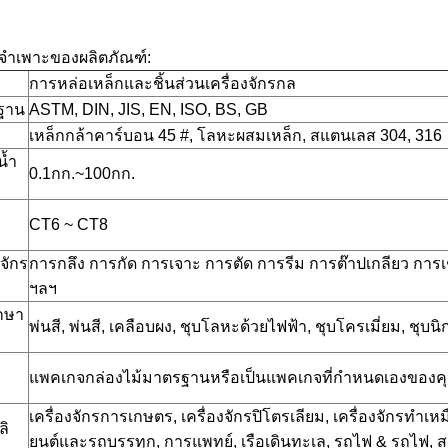
ลจำเพาะของผลิตภัณฑ์:
การหล่อเหล็กและชิ้นส่วนเครื่องจักรกล
ฐาน
ASTM, DIN, JIS, EN, ISO, BS, GB
เหล็กกล้าคาร์บอน 45 #, โลหะผสมเหล็ก, สแตนเลส 304, 316
น้ำ
0.1กก.~100กก.
CT6 ~ CT8
งจักร
การกลึง การกัด การเจาะ การตัด การรีม การต๊าปเกลียว การเชื
ฯลฯ
กษา
พ่นสี, พ่นสี, เคลือบผง, ชุบโลหะด้วยไฟฟ้า, ชุบโครเมี่ยม, ชุบน
แพคเกจกล่องไม้มาตรฐานหรือเป็นแพคเกจที่กำหนดเองของค
เครื่องจักรการเกษตร, เครื่องจักรปิโตรเลียม, เครื่องจักรทำเห
ลิ
ยนต์และรถบรรทุก, การแพทย์, เรือเดินทะเล, รถไฟ & รถไฟ, สา