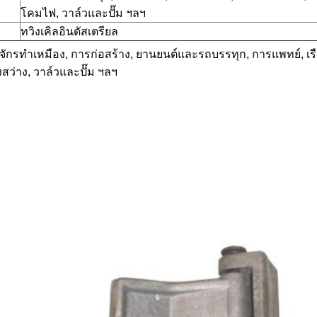
โคมไฟ, วาล์วและปั๊ม ฯลฯ
ทวิงเคิลอินดัสเตรียล
องจักรทำเหมือง, การก่อสร้าง, ยานยนต์และรถบรรทุก, การแพทย์, เร
สว่าง, วาล์วและปั๊ม ฯลฯ