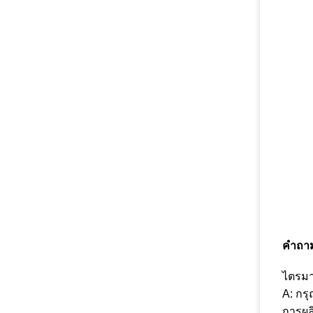
คำถาม
ไตรมา
A: กร
การผล