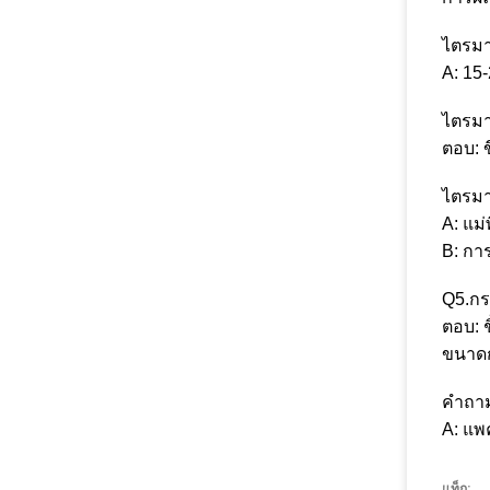
ไตรมา
A: 15
ไตรมา
ตอบ: ข
ไตรมา
A: แม่
B: กา
Q5.ก
ตอบ: 
ขนาดก
คำถาม
A: แพ
แท็ก: