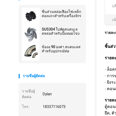
บร
ชิ้นส่วนหล่อเฟืองโซ่เหล็ก
สองแถวสำหรับเครื่องจักร
เน
SUS304 ใบพัดสแตนเล
รายละเ
สหล่อสำหรับปั๊มหอยโข่ง
ชิ้นส
ข้องอ 90 องศา สแตนเลส
สำหรับอุปกรณ์ท่อ
รายละ
· ล็อค
· การ
รายชื่อผู้ติดต่อ
· ยิงระ
· คอน
รายชื่อผู้
Dylan
ติดต่อ:
รายละ
ตู้คอน
โทร:
18337116073
ยึด, ต