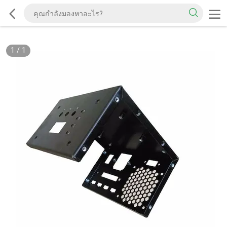
1
/
1