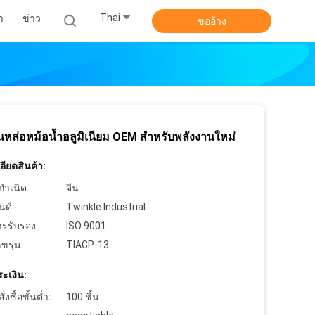
Thai
า
ข่าว
ขออ้าง
วนหล่อหม้อน้ำอลูมิเนียม OEM สำหรับพลังงานใหม่
ียดสินค้า:
กำเนิด:
จีน
นด์:
Twinkle Industrial
ารรับรอง:
ISO 9001
ขรุ่น:
TIACP-13
ะเงิน:
งซื้อขั้นต่ำ:
100 ชิ้น