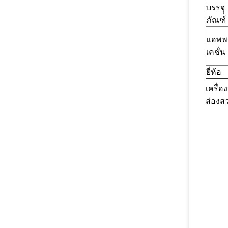
บรรจุุ
ภัณฑ์
แอพพ
เคชั่น
ยี่ห้อ
เครื่อ
ส่องสว