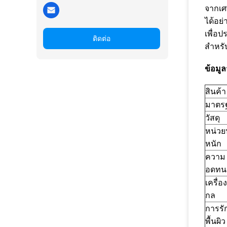
จากเศ
ได้อย
เพื่อป
ติดต่อ
สำหรั
ข้อมู
สินค้า
มาตร
วัสดุ
หน่วย
หนัก
ความ
อดทน
เครื่อ
กล
การรั
พื้นผิว