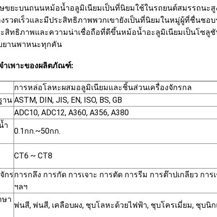
ษขยะบนถนนหม้อน้ำอลูมิเนียมเป็นที่นิยมใช้ในรถยนต์สมรรถนะ
่างรวดเร็วและมีประสิทธิภาพพวกเขายังเป็นที่นิยมในหมู่ผู้ที่ชื
ระสิทธิภาพและความน่าเชื่อถือที่ดีขึ้นหม้อน้ำอะลูมิเนียมเป็นโซล
บยานพาหนะทุกคัน
ลจำเพาะของผลิตภัณฑ์:
การหล่อโลหะผสมอลูมิเนียมและชิ้นส่วนเครื่องจักรกล
ฐาน
ASTM, DIN, JIS, EN, ISO, BS, GB
ADC10, ADC12, A360, A356, A380
น้ำ
0.1กก.~50กก.
CT6 ~ CT8
งจักร
การกลึง การกัด การเจาะ การตัด การรีม การต๊าปเกลียว การเชื
ฯลฯ
กษา
พ่นสี, พ่นสี, เคลือบผง, ชุบโลหะด้วยไฟฟ้า, ชุบโครเมี่ยม, ชุบนิ