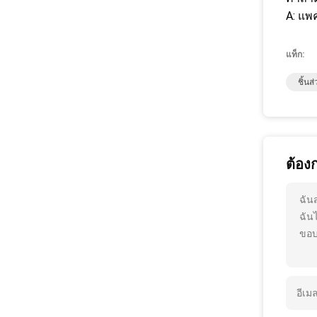
A: แพ
แท็ก:
ชิ้นส
ต้อง
ฉัน
ฉัน
ขอบ