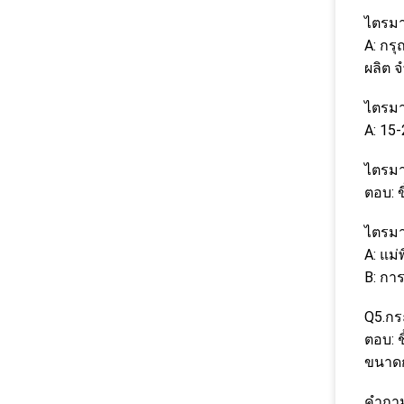
ไตรมา
A: กร
ผลิต จ
ไตรมา
A: 15
ไตรมา
ตอบ: ข
ไตรมา
A: แม่
B: กา
Q5.ก
ตอบ: 
ขนาดก
คำถาม