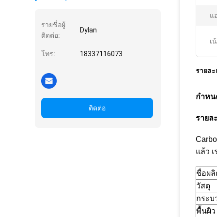
แอ
รายชื่อผู้
Dylan
ติดต่อ:
เน
โทร:
18337116073
รายละเ
กำหน
ติดต่อ
รายละ
Carbo
แล้ว 
ชื่อผล
วัสดุ
กระบ
พื้นผิว