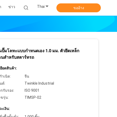
Thai
า
ข่าว
ขออ้าง
วนปั๊มโลหะแบบกำหนดเอง 1.0 มม. ตัวยึดเหล็ก
อนสำหรับสตาร์ทรถ
ียดสินค้า:
กำเนิด:
จีน
นด์:
Twinkle Industrial
ารรับรอง:
ISO 9001
ขรุ่น:
TIMSP-02
ะเงิน:
งซื้อขั้นต่ำ:
1,000 ชิ้น