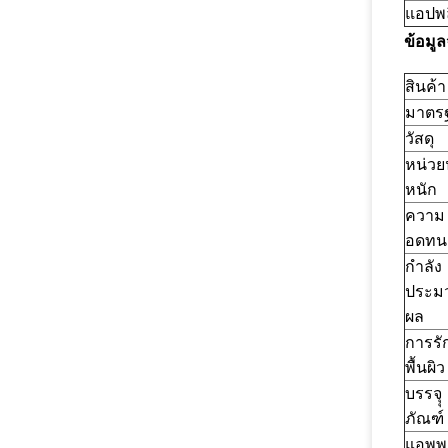
แอปพล
ข้อมู
สินค้า
มาตร
วัสดุ
หน่วย
หนัก
ความ
อดทน
กำลัง
ประม
ผล
การรั
พื้นผิว
บรรจุุ
ภัณฑ์
แอพพ