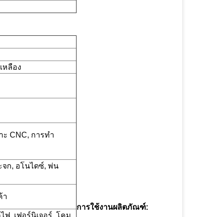
เหลือง
เจาะ CNC, การทำ
ระจก, อโนไดซ์, พ่น
้า
การใช้งานผลิตภัณฑ์:
ฟ, เฟอร์นิเจอร์, โคม