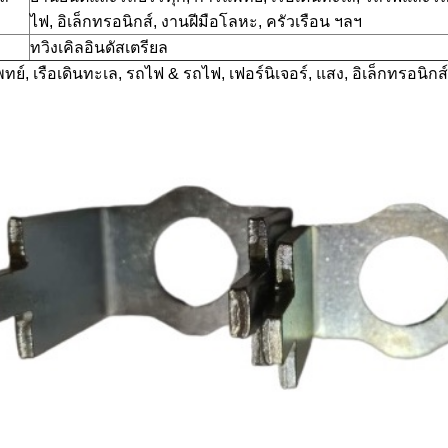
ไฟ, อิเล็กทรอนิกส์, งานฝีมือโลหะ, ครัวเรือน ฯลฯ
ทวิงเคิลอินดัสเตรียล
ย์, เรือเดินทะเล, รถไฟ & รถไฟ, เฟอร์นิเจอร์, แสง, อิเล็กทรอนิกส