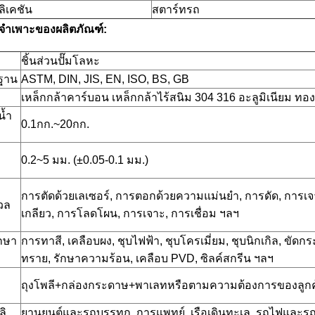
ิเคชัน
สตาร์ทรถ
ลจำเพาะของผลิตภัณฑ์:
ชิ้นส่วนปั๊มโลหะ
ฐาน
ASTM, DIN, JIS, EN, ISO, BS, GB
เหล็กกล้าคาร์บอน เหล็กกล้าไร้สนิม 304 316 อะลูมิเนียม ทอง
น้ำ
0.1กก.~20กก.
0.2~5 มม. (±0.05-0.1 มม.)
การตัดด้วยเลเซอร์, การตอกด้วยความแม่นยำ, การดัด, การ
วล
เกลียว, การโลดโผน, การเจาะ, การเชื่อม ฯลฯ
กษา
การทาสี, เคลือบผง, ชุบไฟฟ้า, ชุบโครเมี่ยม, ชุบนิกเกิล, ขัดก
ทราย, รักษาความร้อน, เคลือบ PVD, ซิลค์สกรีน ฯลฯ
ถุงโพลี+กล่องกระดาษ+พาเลทหรือตามความต้องการของลูกค
ลิ
ยานยนต์และรถบรรทุก, การแพทย์, เรือเดินทะเล, รถไฟและรถไ