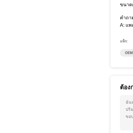
ขนาดก
คำถาม
A: แพ
แท็ก:
OEM 
ต้อง
ฉัน
ปริ
ขอบ