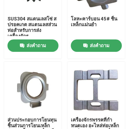
เกี่ยวกับเรา
SUS304 สแตนเลสโซ่ ส
โลหะคาร์บอน 45# ชิ้น
ปรอคเกต สแตนเลสส่วน
เหล็กแม่นยํา
ท่อสําหรับการส่ง
ทัวร์โรงงาน
เครื่องจักร
ส่งคำถาม
ส่งคำถาม
ควบคุมคุณภาพ
ติดต่อเรา
ข่าว
ขอใบเสนอราคา
ส่วนประกอบการโยนทุน
เครื่องจักรพรรคที่กํา
ชิ้นส่วนการโยนเหล็ก
หนดเอง อะไหล่ท่อเหล็ก
ชิ้นส่วนหล่อโลหะ