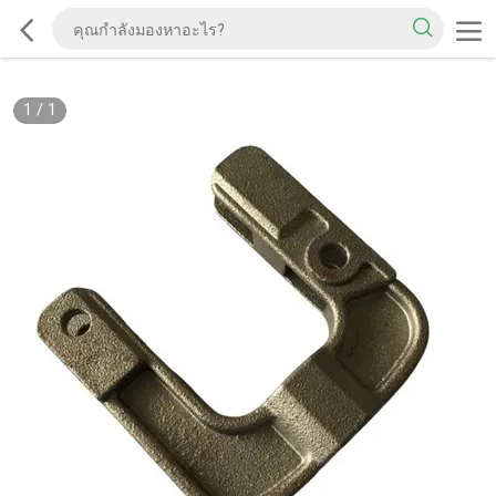
1
/
1