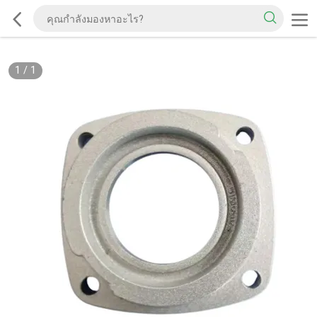
1
/
1