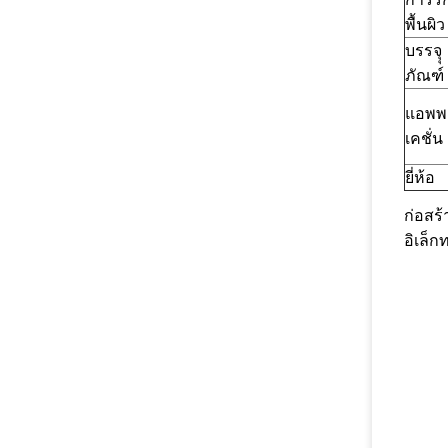
พื้นผิว
บรรจุุ
ภัณฑ์
แอพพ
เคชั่น
ยี่ห้อ
ก่อสร้
อิเล็ก