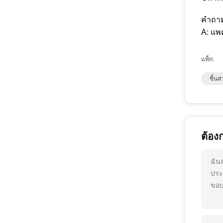
คำถาม
A: แพ
แท็ก:
ชิ้นส
ต้อง
ฉัน
ประ
ขอบ