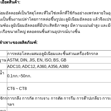
เอียดสินค้า:
นียมอัลลอยด์เป็นวัสดุโลหะที่ไม่ใช่เหล็กที่ใช้กันอย่างแพร่หลายใ
้นเป็นชิ้นงานเปล่าโดยการหล่อขึ้นรูปอะลูมิเนียมอัลลอย แล้วจึงแป
ัณฑ์อะลูมิเนียมอัลลอยที่มีประสิทธิภาพสูง มีความแม่นยำสูง และม
ะเรือขนาดใหญ่ ตลอดจนชิ้นส่วนอุปกรณ์บางชิ้น
ลจำเพาะของผลิตภัณฑ์:
การหล่อโลหะผสมอลูมิเนียมและชิ้นส่วนเครื่องจักรกล
ฐาน
ASTM, DIN, JIS, EN, ISO, BS, GB
ADC10, ADC12, A360, A356, A380
น้ำ
0.1กก.~50กก.
CT6 ~ CT8
งจักร
การกลึง การกัด การเจาะ การตัด การรีม การต๊าปเกลียว การเชื
ฯลฯ
กษา