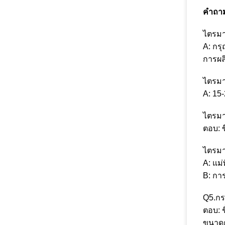
คำถาม
ไตรมา
A: กร
การผล
ไตรมา
A: 15
ไตรมา
ตอบ: ข
ไตรมา
A: แม่
B: กา
Q5.ก
ตอบ: 
ขนาดก