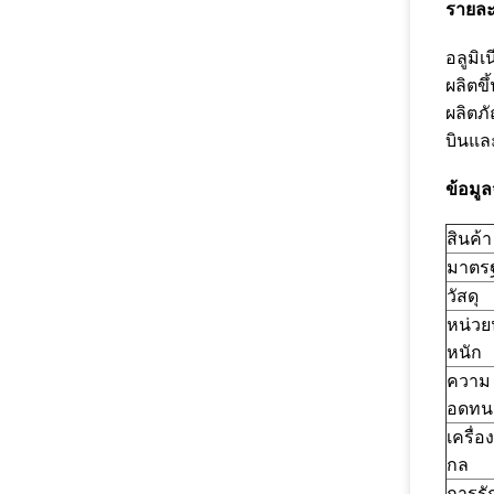
รายละ
อลูมิเ
ผลิตขึ
ผลิตภ
บินแล
ข้อมู
สินค้า
มาตร
วัสดุ
หน่วย
หนัก
ความ
อดทน
เครื่อ
กล
การรั