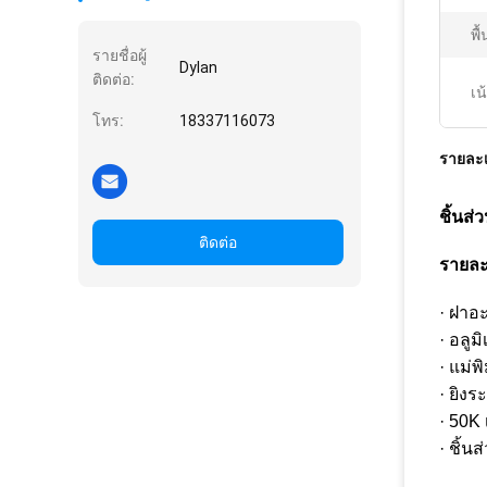
พื้
รายชื่อผู้
Dylan
ติดต่อ:
เน
โทร:
18337116073
รายละเ
ชิ้นส
ติดต่อ
รายละ
· ฝาอะ
· อลูม
· แม่พ
· ยิงระ
· 50K
· ชิ้นส