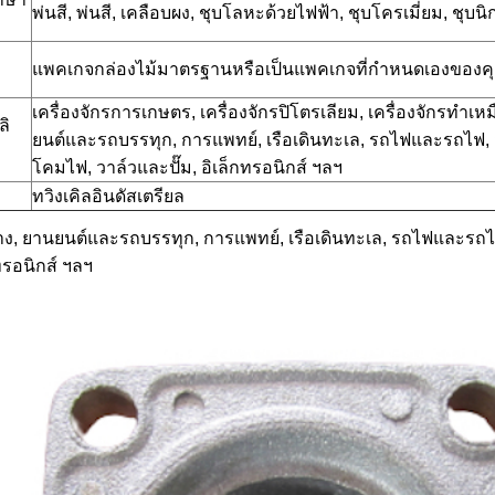
พ่นสี, พ่นสี, เคลือบผง, ชุบโลหะด้วยไฟฟ้า, ชุบโครเมี่ยม, ชุบน
แพคเกจกล่องไม้มาตรฐานหรือเป็นแพคเกจที่กำหนดเองของค
เครื่องจักรการเกษตร, เครื่องจักรปิโตรเลียม, เครื่องจักรทำเห
ลิ
ยนต์และรถบรรทุก, การแพทย์, เรือเดินทะเล, รถไฟและรถไฟ, ส
โคมไฟ, วาล์วและปั๊ม, อิเล็กทรอนิกส์ ฯลฯ
ทวิงเคิลอินดัสเตรียล
าง, ยานยนต์และรถบรรทุก, การแพทย์, เรือเดินทะเล, รถไฟและรถไฟ, 
ทรอนิกส์ ฯลฯ