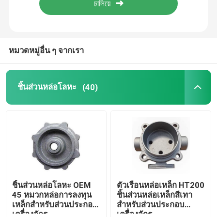
เกี่ยวกับเรา
หมวดหมู่อื่น ๆ จากเรา
ทัวร์โรงงาน
ชิ้นส่วนหล่อโลหะ
(40)
ควบคุมคุณภาพ
ติดต่อเรา
ข่าว
ขอใบเสนอราคา
ชิ้นส่วนหล่อโลหะ OEM
ตัวเรือนหล่อเหล็ก HT200
45 หมวกหล่อการลงทุน
ชิ้นส่วนหล่อเหล็กสีเทา
เหล็กสำหรับส่วนประกอบ
สำหรับส่วนประกอบ
ชิ้นส่วนหล่อโลหะ
เครื่องจักร
เครื่องจักร