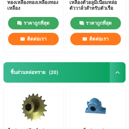
ทองเหลืองทองเหลืองทอง
เหลืองตัวอลูมิเนียมหล่อ
เหลือง
ตัววาล์วสำหรับตัวเรือ
ราคาถูกที่สุด
ราคาถูกที่สุด
ติดต่อเรา
ติดต่อเรา
ชิ้นส่วนหล่อทราย
(20)