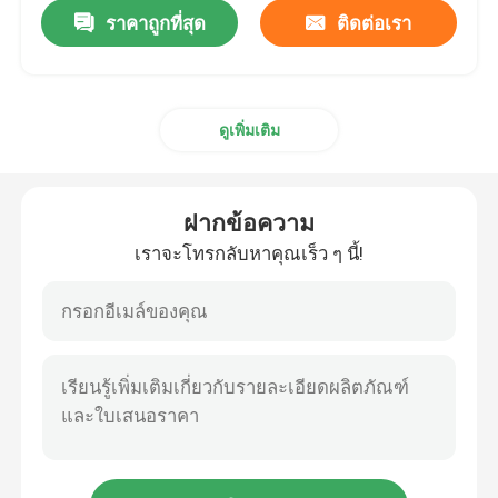
ราคาถูกที่สุด
ติดต่อเรา
ดูเพิ่มเติม
ฝากข้อความ
เราจะโทรกลับหาคุณเร็ว ๆ นี้!
บ้าน
สินค้า
วิดีโอ