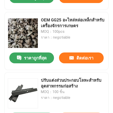
OEM GG25 อะไหล่หล่อเหล็กสําหรับ
เครื่องจักรการเกษตร
MOQ：100pcs
ราคา：negotiable
ราคาถูกที่สุด
ติดต่อเรา
ปรับแต่งส่วนประกอบโลหะสําหรับ
อุตสาหกรรมก่อสร้าง
MOQ：100 ชิ้น
ราคา：negotiable