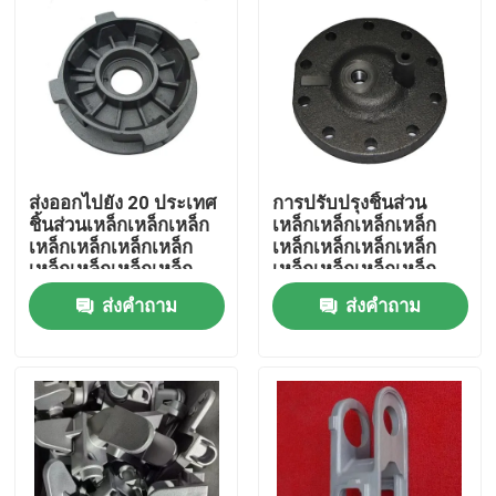
ส่งออกไปยัง 20 ประเทศ
การปรับปรุงชิ้นส่วน
ชิ้นส่วนเหล็กเหล็กเหล็ก
เหล็กเหล็กเหล็กเหล็ก
เหล็กเหล็กเหล็กเหล็ก
เหล็กเหล็กเหล็กเหล็ก
เหล็กเหล็กเหล็กเหล็ก
เหล็กเหล็กเหล็กเหล็ก
เหล็กเหล็กเหล็กเหล็ก
เหล็กเหล็กเหล็กเหล็ก
ส่งคำถาม
ส่งคำถาม
เหล็กเหล็กเหล็กเหล็ก
เหล็กเหล็กเหล็กเหล็ก
เหล็กเหล็กเหล็กเหล็ก
เหล็กเหล็กเหล็กเหล็ก
บ้าน
เหล็กเหล็กเหล็กเหล็ก
เหล็กเหล็กเหล็กเหล็ก
เหล็กเหล็กเหล็กเหล็ก
เหล็กเหล็กเหล็กเหล็ก
เหล็กเหล็กเหล็กเหล็ก
เหล็กเหล็กเหล็ก
สินค้า
เหล็กเหล็กเหล็กเหล็ก
เหล็กเหล็กเหล็กเหล็ก
เหล็กเหล็กเหล็กเหล็ก
วิดีโอ
เหล็กเหล็กเหล็กเหล็ก