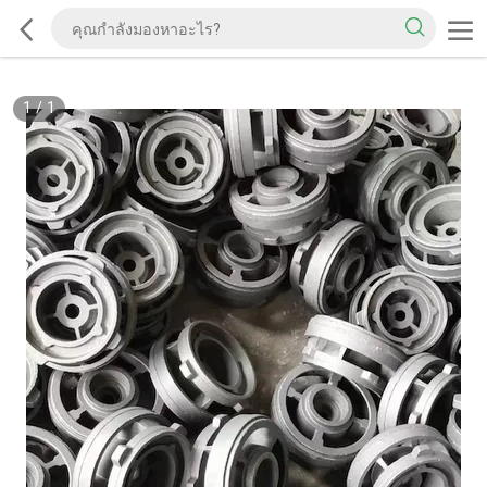
1
/
1