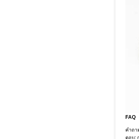
FAQ
คําถา
ตอบ: 