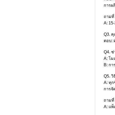
การผลิ
ถามที่
A: 15
Q3. คุ
ตอบ: ม
Q4. ช
A: โมล
B: กา
Q5. ว
A: ทุ
การจัด
ถามที
A: แพ