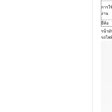
การใช
งาน
ยี่ห้อ
รน้ํา
รถไฟฟ้