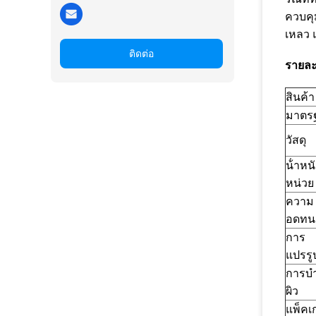
ควบคุ
เหลว แ
ติดต่อ
รายละ
สินค้า
มาตร
วัสดุ
น้ําหน
หน่วย
ความ
อดทน
การ
แปรรู
การบํา
ผิว
แพ็คเ