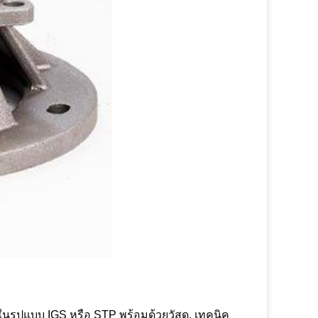
ในรูปแบบ IGS หรือ STP พร้อมด้วยวัสดุ, เทคนิค