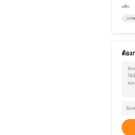
แท็ก:
การห
ต้อง
ฉัน
ให้
ขอบ