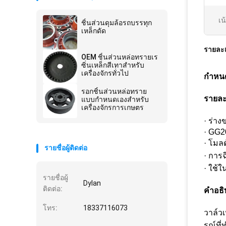
เน
ชิ้นส่วนดุมล้อรถบรรทุก
เหล็กดัด
รายละเ
OEM ชิ้นส่วนหล่อทรายเร
ซิ่นเหล็กสีเทาสำหรับ
เครื่องจักรทั่วไป
กําหน
รอกชิ้นส่วนหล่อทราย
รายละ
แบบกำหนดเองสำหรับ
เครื่องจักรการเกษตร
· ร่าง
· GG2
· โมล
รายชื่อผู้ติดต่อ
· การฉ
· ใช้
รายชื่อผู้
Dylan
ติดต่อ:
คําอธิ
โทร:
18337116073
วาล์ว
รณ์ที