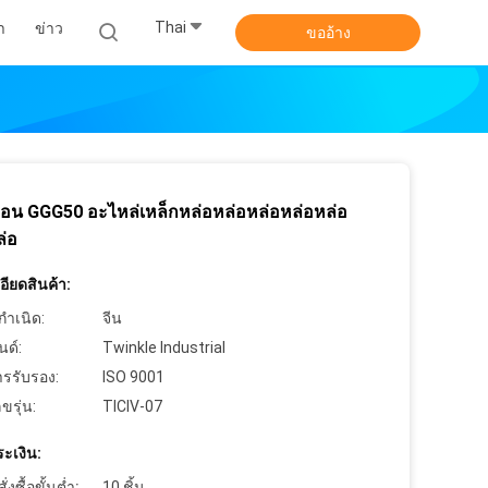
Thai
า
ข่าว
ขออ้าง
อ่อน GGG50 อะไหล่เหล็กหล่อหล่อหล่อหล่อหล่อ
ล่อ
ียดสินค้า:
กำเนิด:
จีน
นด์:
Twinkle Industrial
ารรับรอง:
ISO 9001
ขรุ่น:
TICIV-07
ะเงิน:
งซื้อขั้นต่ำ:
10 ชิ้น