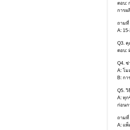
ตอบ: 
การผลิ
ถามที่
A: 15
Q3. ค
ตอบ: ม
Q4. ช
A: โมล
B: กา
Q5. ว
A: ทุ
ก่อนก
ถามที
A: แพ