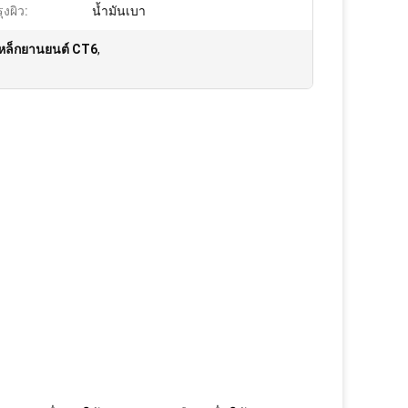
ุงผิว:
น้ำมันเบา
ีเหล็กยานยนต์ CT6
,