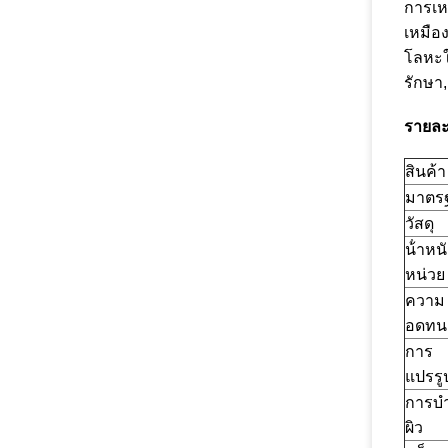
การเหม
เหมือ
โลหะใ
รักษา,
รายละ
สินค้า
มาตร
วัสดุ
น้ําหน
หน่วย
ความ
อดทน
การ
แปรรู
การบํา
ผิว