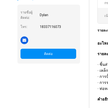
ก
รายชื่อผู้
Dylan
เน
ติดต่อ:
โทร:
18337116073
รายละเ
อะไหล
ติดต่อ
รายละ
· ชิ้
· เหล
· การป
· การร
· ท่อห
คําอธิ