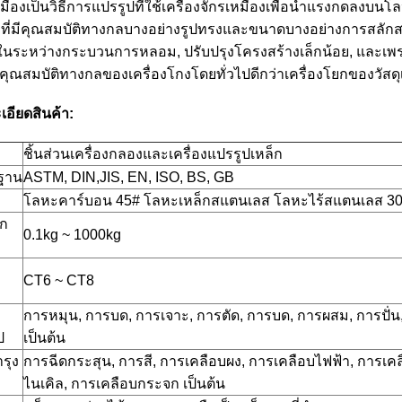
ืองเป็นวิธีการแปรรูปที่ใช้เครื่องจักรเหมืองเพื่อนําแรงกดลงบนโลห
งที่มีคุณสมบัติทางกลบางอย่างรูปทรงและขนาดบางอย่างการสลัก
นระหว่างกระบวนการหลอม, ปรับปรุงโครงสร้างเล็กน้อย, และเพ
คุณสมบัติทางกลของเครื่องโกงโดยทั่วไปดีกว่าเครื่องโยกของวัสดุเ
เอียดสินค้า:
ชิ้นส่วนเครื่องกลองและเครื่องแปรรูปเหล็ก
ฐาน
ASTM, DIN,JIS, EN, ISO, BS, GB
โลหะคาร์บอน 45# โลหะเหล็กสแตนเลส โลหะไร้สแตนเลส 30
ัก
0.1kg ~ 1000kg
CT6 ~ CT8
การหมุน, การบด, การเจาะ, การตัด, การบด, การผสม, การปั่น, 
ป
เป็นต้น
รุง
การฉีดกระสุน, การสี, การเคลือบผง, การเคลือบไฟฟ้า, การเ
ไนเคิล, การเคลือบกระจก เป็นต้น