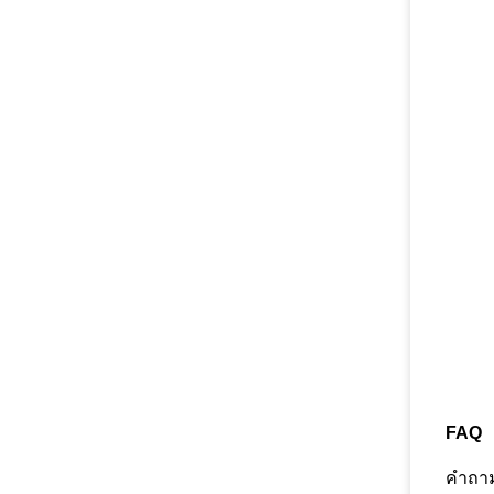
FAQ
คําถา