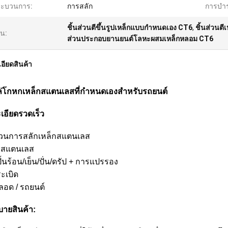
ระบวนการ:
การสลัก
การบําร
ชิ้นส่วนตีขึ้นรูปเหล็กแบบกำหนดเอง CT6
,
ชิ้นส่วนต
้น:
ส่วนประกอบยานยนต์โลหะผสมเหล็กหลอม CT6
อียดสินค้า
่โกหกเหล็กสแตนเลสที่กําหนดเองสําหรับรถยนต์
เอียดรวดเร็ว
นส่วนการสลักเหล็กสแตนเลส
็กสแตนเลส
ั้นร้อน/เย็น/ปั่น/ดรัป + การแปรรอง
ะเบิด
ลอด / รถยนต์
บายสินค้า: