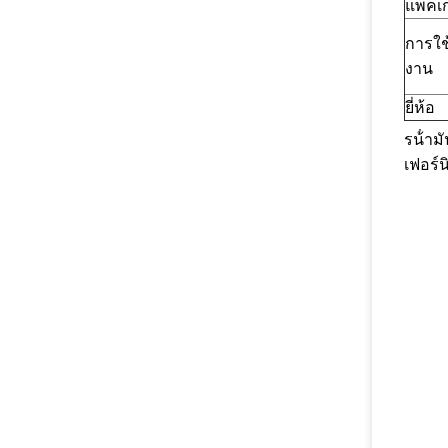
แพ็คเ
การใช
งาน
ยี่ห้อ
รน้ํา
เฟอร์น