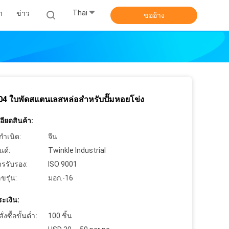
Thai
า
ข่าว
ขออ้าง
4 ใบพัดสแตนเลสหล่อสำหรับปั๊มหอยโข่ง
ียดสินค้า:
กำเนิด:
จีน
นด์:
Twinkle Industrial
ารรับรอง:
ISO 9001
ขรุ่น:
มอก.-16
ะเงิน:
งซื้อขั้นต่ำ:
100 ชิ้น