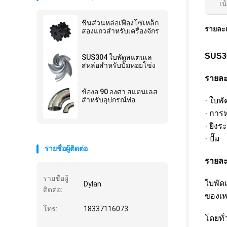
เน
ชิ้นส่วนหล่อเฟืองโซ่เหล็ก
รายละเ
สองแถวสำหรับเครื่องจักร
SUS30
SUS304 ใบพัดสแตนเล
สหล่อสำหรับปั๊มหอยโข่ง
รายละ
ข้องอ 90 องศา สแตนเลส
สำหรับอุปกรณ์ท่อ
· ใบพั
· การ
· ยิงระ
· ปั๊ม
รายชื่อผู้ติดต่อ
รายละ
รายชื่อผู้
ใบพัด
Dylan
ติดต่อ:
ของเห
โทร:
18337116073
โดยทั