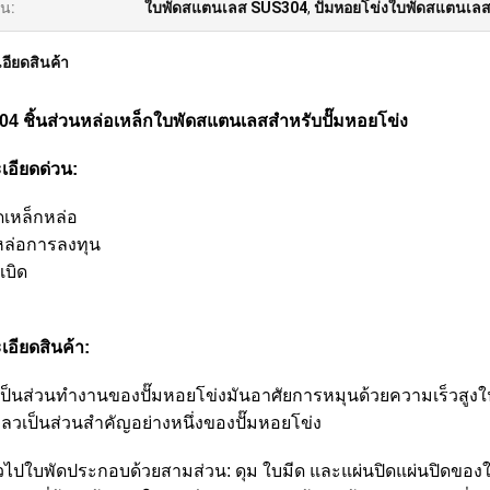
้น:
ใบพัดสแตนเลส SUS304
,
ปั๊มหอยโข่งใบพัดสแตนเล
อียดสินค้า
4 ชิ้นส่วนหล่อเหล็กใบพัดสแตนเลสสำหรับปั๊มหอยโข่ง
เอียดด่วน:
ดเหล็กหล่อ
หล่อการลงทุน
เบิด
เอียดสินค้า:
เป็นส่วนทำงานของปั๊มหอยโข่งมันอาศัยการหมุนด้วยความเร็วสูง
ลวเป็นส่วนสำคัญอย่างหนึ่งของปั๊มหอยโข่ง
่วไปใบพัดประกอบด้วยสามส่วน: ดุม ใบมีด และแผ่นปิดแผ่นปิดของใ