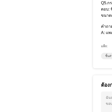
Q5.ก
ตอบ: 
ขนาดก
คำถาม
A: แพ
แท็ก:
ชิ้น
ต้อง
ฉัน
ขอบ