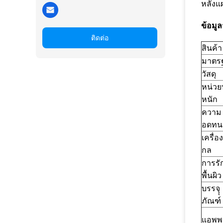
หลังแผ
ข้อมู
ติดต่อ
สินค้า
มาตร
วัสดุ
หน่วย
หนัก
ความ
อดทน
เครื่อ
กล
การรั
พื้นผิว
บรรจุุ
ภัณฑ์
แอพพ