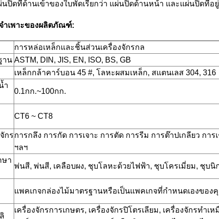
่นปิดที่ด้านเข้าของใบพัดเรียกว่า แผ่นปิดด้านหน้า และแผ่นปิดที่อยู่
ลจำเพาะของผลิตภัณฑ์:
การหล่อเหล็กและชิ้นส่วนเครื่องจักรกล
ฐาน
ASTM, DIN, JIS, EN, ISO, BS, GB
เหล็กกล้าคาร์บอน 45 #, โลหะผสมเหล็ก, สแตนเลส 304, 316
น้ำ
0.1กก.~100กก.
CT6 ~ CT8
งจักร
การกลึง การกัด การเจาะ การตัด การรีม การต๊าปเกลียว การเชื
ฯลฯ
กษา
พ่นสี, พ่นสี, เคลือบผง, ชุบโลหะด้วยไฟฟ้า, ชุบโครเมี่ยม, ชุบน
แพคเกจกล่องไม้มาตรฐานหรือเป็นแพคเกจที่กำหนดเองของค
เครื่องจักรการเกษตร, เครื่องจักรปิโตรเลียม, เครื่องจักรทำเห
ลิ