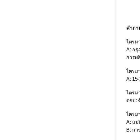
คำถาม
ไตรมา
A: กร
การผล
ไตรมา
A: 15
ไตรมา
ตอบ: ข
ไตรมา
A: แม่
B: กา