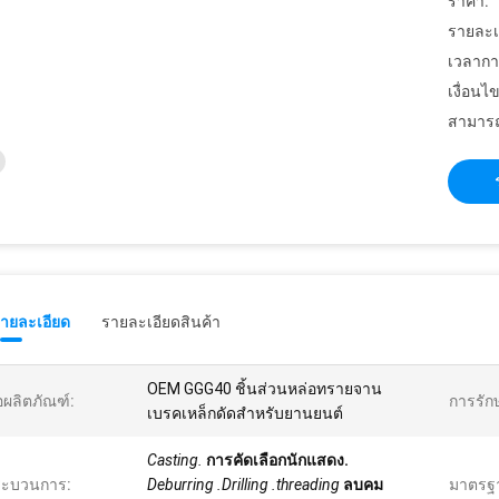
ราคา:
รายละเ
เวลากา
เงื่อนไ
สามารถ
รายละเอียด
รายละเอียดสินค้า
OEM GGG40 ชิ้นส่วนหล่อทรายจาน
่อผลิตภัณฑ์:
การรักษ
เบรคเหล็กดัดสำหรับยานยนต์
Casting.
การคัดเลือกนักแสดง.
ระบวนการ:
Deburring .Drilling .threading
ลบคม
มาตรฐ