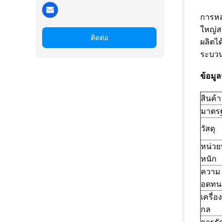
การหล
ใหญ่ส
ติดต่อ
ผลิตไ
ระบวน
ข้อมู
สินค้า
มาตร
วัสดุ
หน่วย
หนัก
ความ
อดทน
เครื่อ
กล