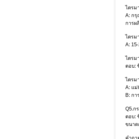
ไตรมา
A: กร
การผล
ไตรมา
A: 15
ไตรมา
ตอบ: ข
ไตรมา
A: แม่
B: กา
Q5.ก
ตอบ: 
ขนาดก
คำถาม