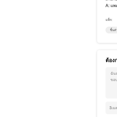
A: แพ
แท็ก:
ชิ้น
ต้อง
ฉัน
ขอบ