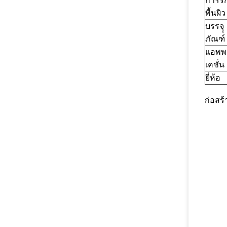
การรั
พื้นผิว
บรรจุุ
ภัณฑ์
แอพพ
เคชั่น
ยี่ห้อ
ก่อสร้